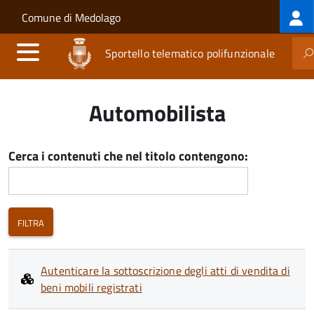
Log
Salta al contenuto principale
Skip to site navigation
Comune di Medolago
me
Sportello telematico polifunzionale
Automobilista
Cerca i contenuti che nel titolo contengono:
Autenticare la sottoscrizione degli atti di vendita di
beni mobili registrati