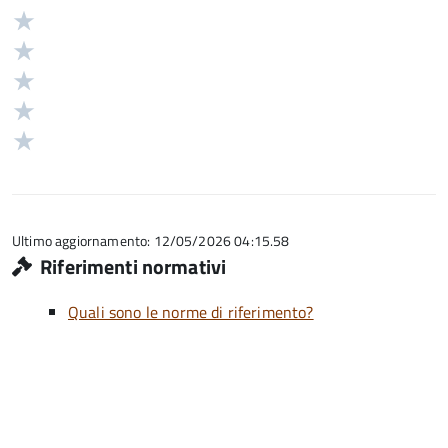
Valuta
Valutazione
5
Valuta
stelle
4
Valuta
su
stelle
3
Valuta
5
su
stelle
2
Valuta
5
su
stelle
1
5
su
stelle
5
su
5
Ultimo aggiornamento: 12/05/2026 04:15.58
Riferimenti normativi
Quali sono le norme di riferimento?