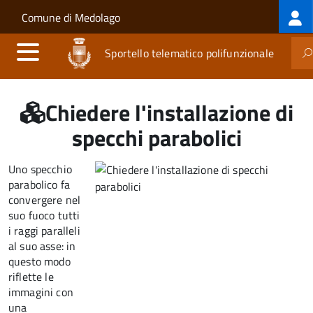
Log
Salta al contenuto principale
Skip to site navigation
Comune di Medolago
me
Sportello telematico polifunzionale
Chiedere l'installazione di
specchi parabolici
Uno specchio
parabolico fa
convergere nel
suo fuoco tutti
i raggi paralleli
al suo asse: in
questo modo
riflette le
immagini con
una