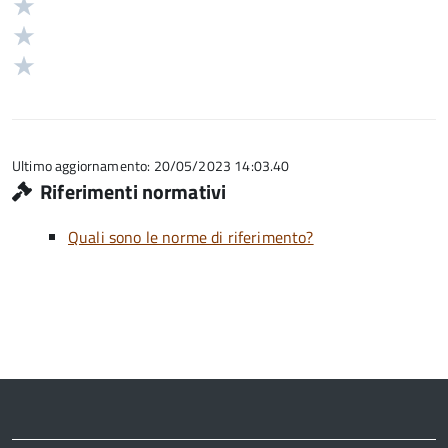
4
Valuta
su
stelle
3
Valuta
5
su
stelle
2
Valuta
5
su
stelle
1
5
su
stelle
5
su
5
Ultimo aggiornamento: 20/05/2023 14:03.40
Riferimenti normativi
Quali sono le norme di riferimento?