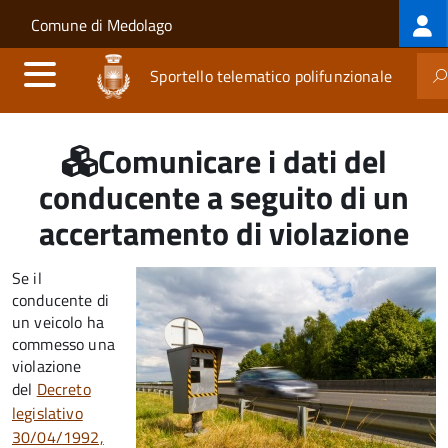
Log
Salta al contenuto principale
Skip to site navigation
Comune di Medolago
me
Sportello telematico polifunzionale
Comunicare i dati del
conducente a seguito di un
accertamento di violazione
Se il
conducente di
un veicolo ha
commesso una
violazione
del
Decreto
legislativo
30/04/1992,