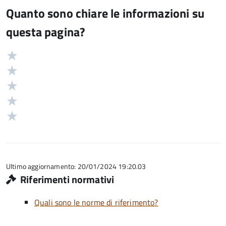
Quanto sono chiare le informazioni su
questa pagina?
Valuta
Valutazione
5
Valuta
stelle
4
Valuta
su
stelle
3
Valuta
5
su
stelle
2
Valuta
5
su
stelle
1
5
su
stelle
5
su
5
Ultimo aggiornamento: 20/01/2024 19:20.03
Riferimenti normativi
Quali sono le norme di riferimento?