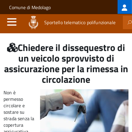
Log
Salta al contenuto principale
Skip to site navigation
Comune di Medolago
me
Sportello telematico polifunzionale
Chiedere il dissequestro di
un veicolo sprovvisto di
assicurazione per la rimessa in
circolazione
Non è
permesso
circolare e
sostare su
strada senza la
copertura
assicurativa