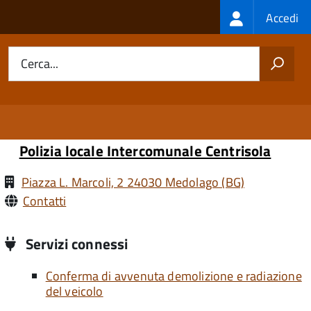
Login
Accedi
menu
Cerca...
Polizia locale Intercomunale Centrisola
Piazza L. Marcoli, 2 24030 Medolago (BG)
Contatti
Servizi connessi
Conferma di avvenuta demolizione e radiazione
del veicolo