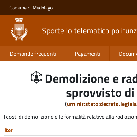
Salta al contenuto principale
Skip to site navigation
Comune di Medolago
Sportello telematico polifunz
Domande frequenti
Pagamenti
Docume
Demolizione e rad
sprovvisto di
(
urn:nir:stato:decreto.legis
I costi di demolizione e le formalità relative alla radiazi
Iter