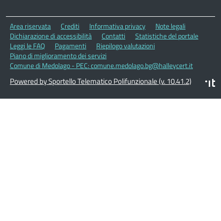
Area riservata
Crediti
Informativa privacy
Note legali
Dichiarazione di accessibilità
Contatti
Statistiche del portale
Leggi le FAQ
Pagamenti
Riepilogo valutazioni
Piano di miglioramento dei servizi
Comune di Medolago - PEC: comune.medolago.bg@halleycert.it
Powered by Sportello Telematico Polifunzionale (v. 10.41.2)