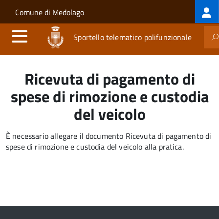
Log
Salta al contenuto principale
Skip to site navigation
Comune di Medolago
me
Sportello telematico polifunzionale
Ricevuta di pagamento di
spese di rimozione e custodia
del veicolo
È necessario allegare il documento Ricevuta di pagamento di
spese di rimozione e custodia del veicolo alla pratica.