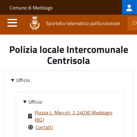
Log
Salta al contenuto principale
Skip to site navigation
Comune di Medolago
me
Sportello telematico polifunzionale
Polizia locale Intercomunale
Centrisola
Ufficio
Ufficio
Piazza L. Marcoli, 2 24030 Medolago
(BG)
Contatti