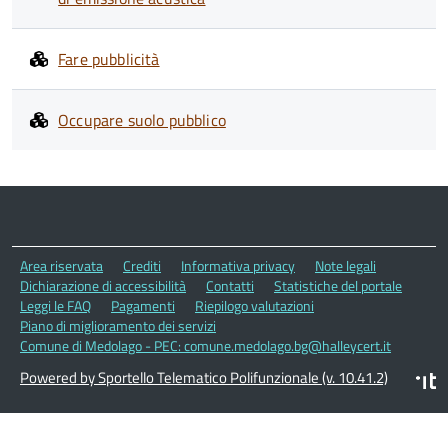
Fare pubblicità
Occupare suolo pubblico
Area riservata
Crediti
Informativa privacy
Note legali
Dichiarazione di accessibilità
Contatti
Statistiche del portale
Leggi le FAQ
Pagamenti
Riepilogo valutazioni
Piano di miglioramento dei servizi
Comune di Medolago - PEC: comune.medolago.bg@halleycert.it
Powered by Sportello Telematico Polifunzionale (v. 10.41.2)