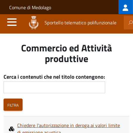
Log
Salta al contenuto principale
Skip to site navigation
Comune di Medolago
me
Sportello telematico polifunzionale
Commercio ed Attività
produttive
Cerca i contenuti che nel titolo contengono:
Chiedere l'autorizzazione in deroga ai valori limite
di emissione acustica