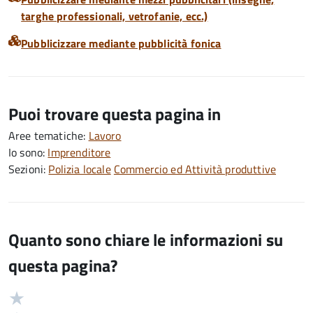
targhe professionali, vetrofanie, ecc.)
Pubblicizzare mediante pubblicità fonica
Puoi trovare questa pagina in
Aree tematiche:
Lavoro
Io sono:
Imprenditore
Sezioni:
Polizia locale
Commercio ed Attività produttive
Quanto sono chiare le informazioni su
questa pagina?
Valuta
Valutazione