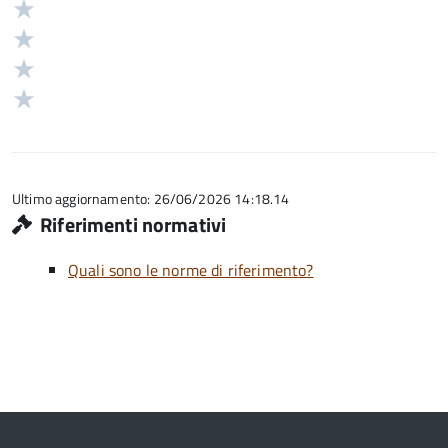
5
Valuta
stelle
4
Valuta
su
stelle
3
Valuta
5
su
stelle
2
Valuta
5
su
stelle
1
5
su
stelle
5
su
5
Ultimo aggiornamento: 26/06/2026 14:18.14
Riferimenti normativi
Quali sono le norme di riferimento?