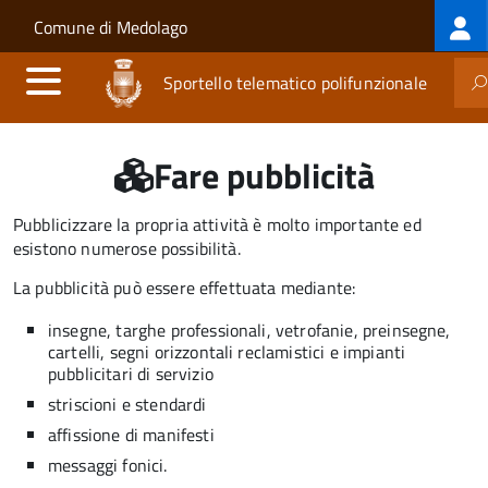
Log
Salta al contenuto principale
Skip to site navigation
Comune di Medolago
me
Sportello telematico polifunzionale
Fare pubblicità
Pubblicizzare la propria attività è molto importante ed
esistono numerose possibilità.
La pubblicità può essere effettuata mediante:
insegne, targhe professionali, vetrofanie, preinsegne,
cartelli, segni orizzontali reclamistici e impianti
pubblicitari di servizio
striscioni e stendardi
affissione di manifesti
messaggi fonici.