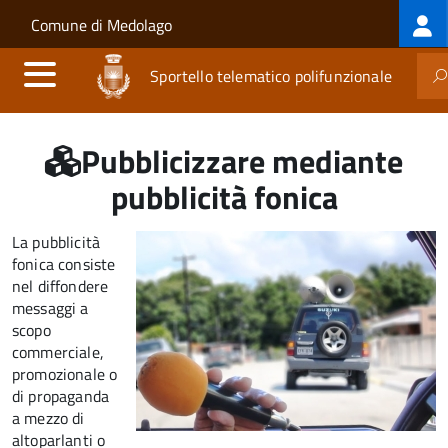
Log
Salta al contenuto principale
Skip to site navigation
Comune di Medolago
me
Sportello telematico polifunzionale
Pubblicizzare mediante
pubblicità fonica
La pubblicità
fonica consiste
nel diffondere
messaggi a
scopo
commerciale,
promozionale o
di propaganda
a mezzo di
altoparlanti o