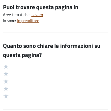
Puoi trovare questa pagina in
Aree tematiche:
Lavoro
Io sono:
Imprenditore
Quanto sono chiare le informazioni su
questa pagina?
Valuta
Valutazione
5
Valuta
stelle
4
Valuta
su
stelle
3
Valuta
5
su
stelle
2
Valuta
5
su
stelle
1
5
su
stelle