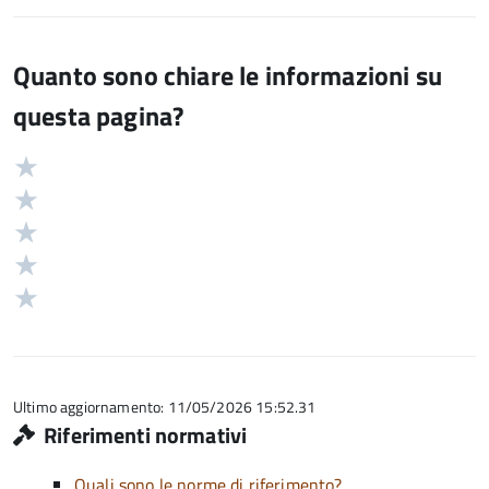
Quanto sono chiare le informazioni su
questa pagina?
Valuta
Valutazione
5
Valuta
stelle
4
Valuta
su
stelle
3
Valuta
5
su
stelle
2
Valuta
5
su
stelle
1
5
su
stelle
5
su
5
Ultimo aggiornamento: 11/05/2026 15:52.31
Riferimenti normativi
Quali sono le norme di riferimento?