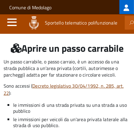
Log
Salta al contenuto principale
Skip to site navigation
Comune di Medolago
me
Sportello telematico polifunzionale
Aprire un passo carrabile
Un passo carrabile, o passo carraio, è un accesso da una
strada pubblica a un'area privata (cortili, autorimesse o
parcheggi) adatta per far stazionare o circolare veicoli.
Sono accessi (
Decreto legislativo 30/04/1992, n. 285, art.
22
):
le immissioni di una strada privata su una strada a uso
pubblico
le immissioni per veicoli da un'area privata laterale alla
strada di uso pubblico.