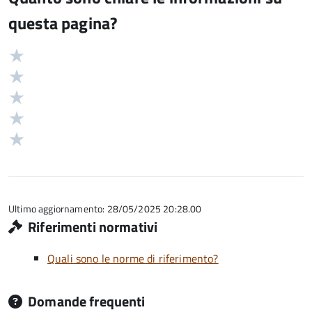
questa pagina?
Valuta
Valutazione
5
Valuta
stelle
4
Valuta
su
stelle
3
Valuta
5
su
stelle
2
Valuta
5
su
stelle
1
5
su
stelle
5
su
5
Ultimo aggiornamento: 28/05/2025 20:28.00
Riferimenti normativi
Quali sono le norme di riferimento?
Domande frequenti