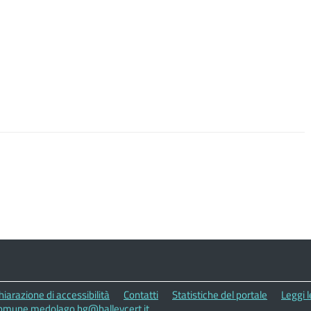
hiarazione di accessibilità
Contatti
Statistiche del portale
Leggi 
omune.medolago.bg@halleycert.it