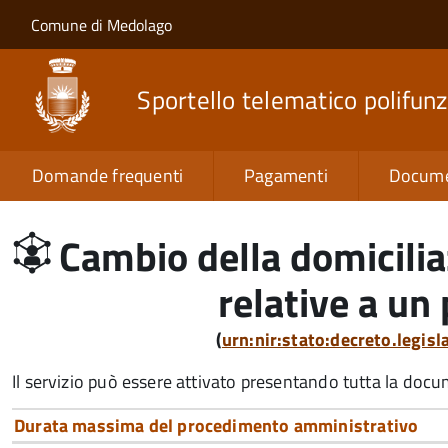
Salta al contenuto principale
Skip to site navigation
Comune di Medolago
Sportello telematico polifunz
Domande frequenti
Pagamenti
Docume
Cambio della domicilia
relative a u
(
urn:nir:stato:decreto.legis
Il servizio può essere attivato presentando tutta la doc
Durata massima del procedimento amministrativo