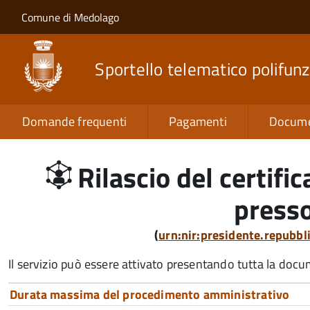
Salta al contenuto principale
Skip to site navigation
Comune di Medolago
Sportello telematico polifunz
Domande frequenti
Pagamenti
Docume
Rilascio del certifi
presso
(
urn:nir:presidente.repubb
Il servizio può essere attivato presentando tutta la doc
Durata massima del procedimento amministrativo