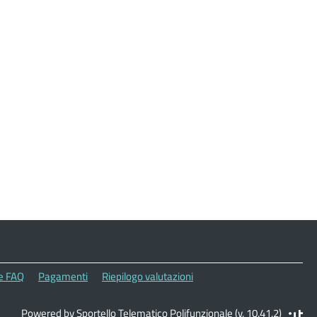
le FAQ
Pagamenti
Riepilogo valutazioni
Powered by Sportello Telematico Polifunzionale (v. 10.41.2)