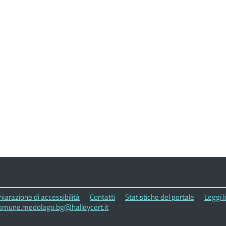
hiarazione di accessibilità
Contatti
Statistiche del portale
Leggi 
omune.medolago.bg@halleycert.it