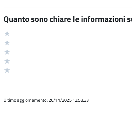
Quanto sono chiare le informazioni 
Valuta
Valutazione
5
Valuta
stelle
4
Valuta
su
stelle
3
Valuta
5
su
stelle
2
Valuta
5
su
stelle
1
5
su
stelle
5
su
Ultimo aggiornamento: 26/11/2025 12:53.33
5