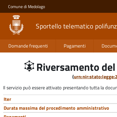
Salta al contenuto principale
Skip to site navigation
Comune di Medolago
Sportello telematico polifunz
Domande frequenti
Pagamenti
Docume
Riversamento del 
(
urn:nir:stato:legge
Il servizio può essere attivato presentando tutta la doc
Iter
Durata massima del procedimento amministrativo
Pagamenti