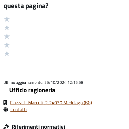
questa pagina?
Valuta
Valutazione
5
Valuta
stelle
4
Valuta
su
stelle
3
Valuta
5
su
stelle
2
Valuta
5
su
stelle
1
5
su
stelle
5
su
5
Ultimo aggiornamento: 25/10/2024 12:15.58
Ufficio ragioneria
Piazza L. Marcoli, 2 24030 Medolago (BG)
Contatti
Riferimenti normativi