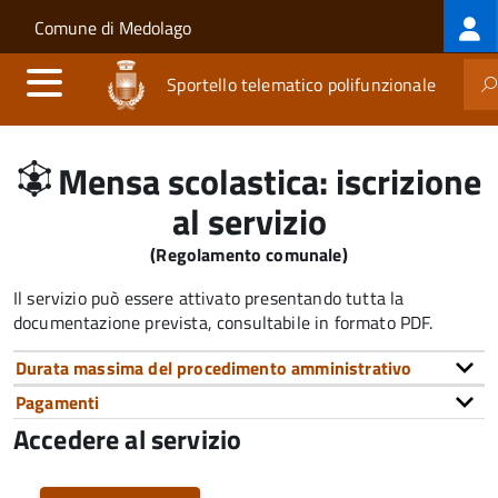
Log
Salta al contenuto principale
Skip to site navigation
Comune di Medolago
me
Sportello telematico polifunzionale
Mensa scolastica: iscrizione
al servizio
(Regolamento comunale)
Il servizio può essere attivato presentando tutta la
documentazione prevista, consultabile in formato PDF.
Durata massima del procedimento amministrativo
Pagamenti
Accedere al servizio