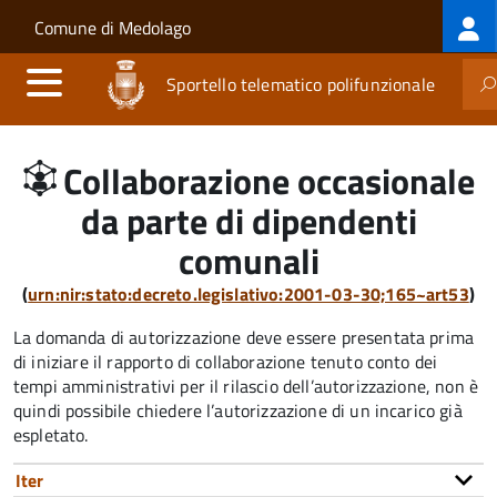
Log
Salta al contenuto principale
Skip to site navigation
Comune di Medolago
me
Sportello telematico polifunzionale
Collaborazione occasionale
da parte di dipendenti
comunali
(
urn:nir:stato:decreto.legislativo:2001-03-30;165~art53
)
La domanda di autorizzazione deve essere presentata prima
di iniziare il rapporto di collaborazione
tenuto conto dei
tempi amministrativi per il rilascio dell’autorizzazione
,
non è
quindi possibile chiedere l’autorizzazione di un incarico già
espletato.
Iter