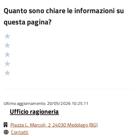
Quanto sono chiare le informazioni su
questa pagina?
Valuta
Valutazione
5
Valuta
stelle
4
Valuta
su
stelle
3
Valuta
5
su
stelle
2
Valuta
5
su
stelle
1
5
su
stelle
5
su
5
Ultimo aggiornamento: 20/05/2026 10:25.11
Ufficio ragioneria
Piazza L. Marcoli, 2 24030 Medolago (BG)
Contatti