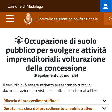
Log
Salta al contenuto principale
Skip to site navigation
Comune di Medolago
me
Sportello telematico polifunzionale
Occupazione di suolo
pubblico per svolgere attività
imprenditoriali: volturazione
della concessione
(Regolamento comunale)
Il servizio può essere attivato presentando tutta la
documentazione prevista, consultabile in formato PDF.
Rilascio di provvedimenti finali
Durata massima del procedimento amministrativo