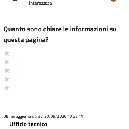
interessata
Quanto sono chiare le informazioni su
questa pagina?
Valuta
Valutazione
5
Valuta
stelle
4
Valuta
su
stelle
3
Valuta
5
su
stelle
2
Valuta
5
su
stelle
1
5
su
stelle
5
su
5
Ultimo aggiornamento: 20/05/2026 10:25.11
Ufficio tecnico