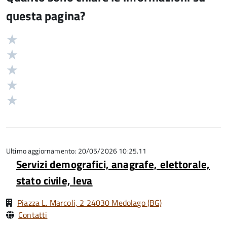
questa pagina?
Valuta
Valutazione
5
Valuta
stelle
4
Valuta
su
stelle
3
Valuta
5
su
stelle
2
Valuta
5
su
stelle
1
5
su
stelle
5
su
5
Ultimo aggiornamento: 20/05/2026 10:25.11
Servizi demografici, anagrafe, elettorale,
stato civile, leva
Piazza L. Marcoli, 2 24030 Medolago (BG)
Contatti