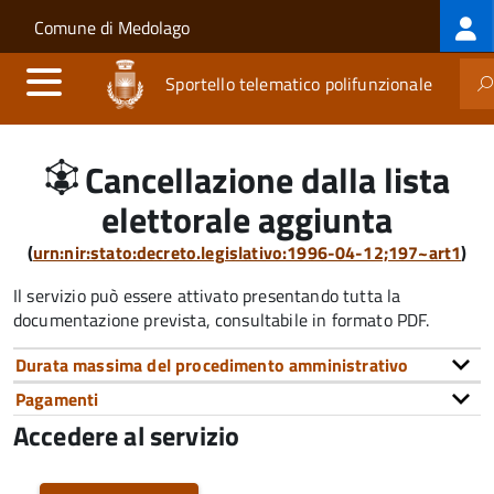
Log
Salta al contenuto principale
Skip to site navigation
Comune di Medolago
me
Sportello telematico polifunzionale
Cancellazione dalla lista
elettorale aggiunta
(
urn:nir:stato:decreto.legislativo:1996-04-12;197~art1
)
Il servizio può essere attivato presentando tutta la
documentazione prevista, consultabile in formato PDF.
Durata massima del procedimento amministrativo
Pagamenti
Accedere al servizio