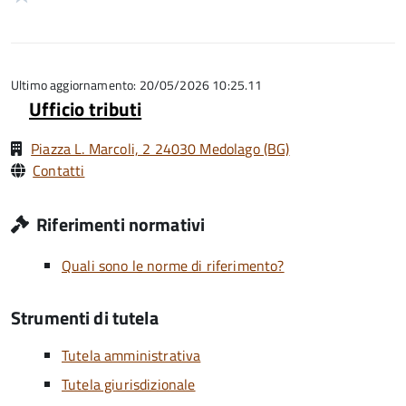
5
su
stelle
1
5
su
stelle
5
su
5
Ultimo aggiornamento: 20/05/2026 10:25.11
Ufficio tributi
Piazza L. Marcoli, 2 24030 Medolago (BG)
Contatti
Riferimenti normativi
Quali sono le norme di riferimento?
Strumenti di tutela
Tutela amministrativa
Tutela giurisdizionale