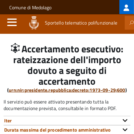
Log
Salta al contenuto principale
Skip to site navigation
Comune di Medolago
me
Sportello telematico polifunzionale
Accertamento esecutivo:
rateizzazione dell'importo
dovuto a seguito di
accertamento
(
urn:nir:presidente.repubblica:decreto:1973-09-29;600
)
Il servizio può essere attivato presentando tutta la
documentazione prevista, consultabile in formato PDF.
Iter
Durata massima del procedimento amministrativo