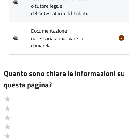
o tutore legale
dell'intestatario del tributo
Documentazione
necessaria a motivare la
domanda
Quanto sono chiare le informazioni su
questa pagina?
Valuta
Valutazione
5
Valuta
stelle
4
Valuta
su
stelle
3
Valuta
5
su
stelle
2
Valuta