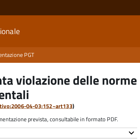
ionale
ntazione PGT
ta violazione delle norme
entali
lativo:2006-04-03;152~art133
)
umentazione prevista, consultabile in formato PDF.