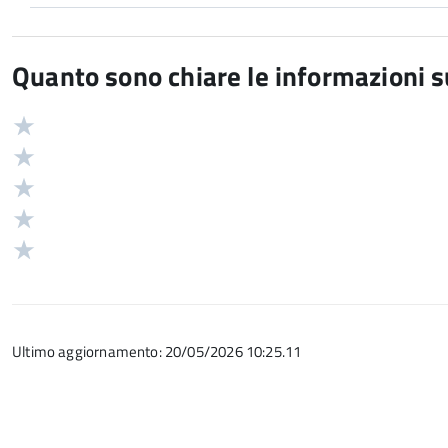
Quanto sono chiare le informazioni 
Valuta
Valutazione
5
Valuta
stelle
4
Valuta
su
stelle
3
Valuta
5
su
stelle
2
Valuta
5
su
stelle
1
5
su
stelle
5
su
Ultimo aggiornamento: 20/05/2026 10:25.11
5