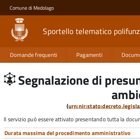
Salta al contenuto principale
Skip to site navigation
Comune di Medolago
Sportello telematico polifunz
Domande frequenti
Pagamenti
Docume
Segnalazione di presun
ambi
(
urn:nir:stato:decreto.legis
Il servizio può essere attivato presentando tutta la doc
Durata massima del procedimento amministrativo