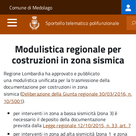
Log
Salta al contenuto principale
Skip to site navigation
Comune di Medolago
me
Sportello telematico polifunzionale
Modulistica regionale per
costruzioni in zona sismica
Regione Lombardia ha approvato e pubblicato
una
modulistica unificata per la trasmissione della
documentazione per costruzioni in zona
sismica
(
Deliberazione della Giunta regionale 30/03/2016, n.
10/5001
):
per interventi in zona a bassa sismicità (zona 3) è
necessario il deposito della documentazione
prevista dalla
Legge regionale 12/10/2015, n. 33, art. 7
per interventi in zona ad alta sismicità (zona 1 e zona