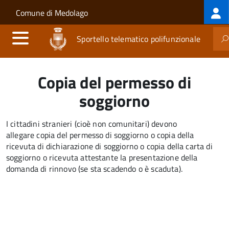
Log
Salta al contenuto principale
Skip to site navigation
Comune di Medolago
me
Sportello telematico polifunzionale
Copia del permesso di
soggiorno
I cittadini stranieri (cioè non comunitari) devono
allegare copia del permesso di soggiorno o copia della
ricevuta di dichiarazione di soggiorno o copia della carta di
soggiorno o ricevuta attestante la presentazione della
domanda di rinnovo (se sta scadendo o è scaduta).