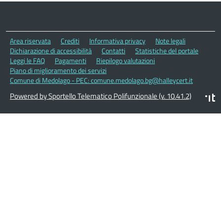
Area riservata
Crediti
Informativa privacy
Note legali
Dichiarazione di accessibilità
Contatti
Statistiche del portale
Leggi le FAQ
Pagamenti
Riepilogo valutazioni
Piano di miglioramento dei servizi
Comune di Medolago - PEC: comune.medolago.bg@halleycert.it
Powered by Sportello Telematico Polifunzionale (v. 10.41.2)