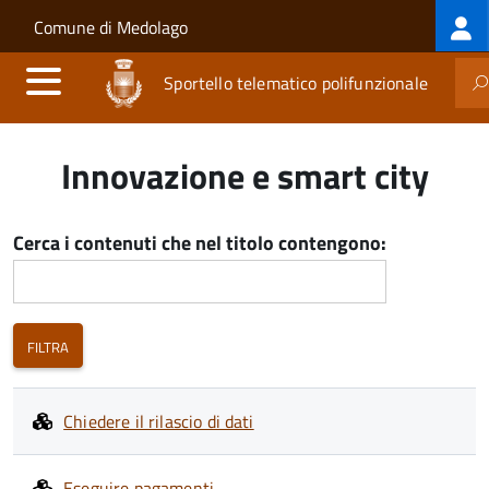
Log
Salta al contenuto principale
Skip to site navigation
Comune di Medolago
me
Sportello telematico polifunzionale
Innovazione e smart city
Cerca i contenuti che nel titolo contengono:
Chiedere il rilascio di dati
Eseguire pagamenti