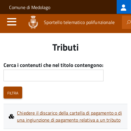
Log
Salta al contenuto principale
Skip to site navigation
Comune di Medolago
me
Sportello telematico polifunzionale
Tributi
Cerca i contenuti che nel titolo contengono:
Chiedere il discarico della cartella di pagamento o di
una ingiunzione di pagamento relativa a un tributo