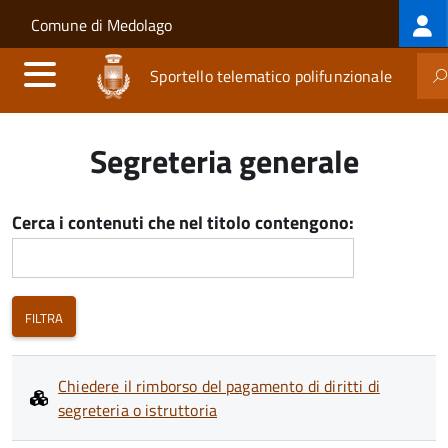
Log
Salta al contenuto principale
Skip to site navigation
Comune di Medolago
me
Sportello telematico polifunzionale
Segreteria generale
Cerca i contenuti che nel titolo contengono:
Chiedere il rimborso del pagamento di diritti di
segreteria o istruttoria