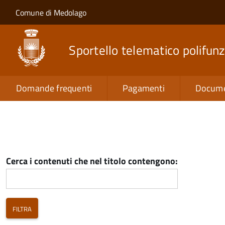
Salta al contenuto principale
Skip to site navigation
Comune di Medolago
Sportello telematico polifunz
Domande frequenti
Pagamenti
Docume
Cerca i contenuti che nel titolo contengono: