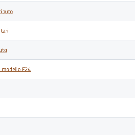
ributo
tari
buto
on modello F24