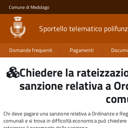
Salta al contenuto principale
Skip to site navigation
Comune di Medolago
Sportello telematico polifunz
Domande frequenti
Pagamenti
Docume
Chiedere la rateizzaz
sanzione relativa a O
com
Chi deve pagare una sanzione relativa a Ordinanze e Re
comunali e si trova in difficoltà economica può chiedere
rateizzare il pagamento della sanzione.