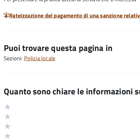
Rateizzazione del pagamento di una sanzione relati
Puoi trovare questa pagina in
Sezioni:
Polizia locale
Quanto sono chiare le informazioni 
Valuta
Valutazione
5
Valuta
stelle
4
Valuta
su
stelle
3
Valuta