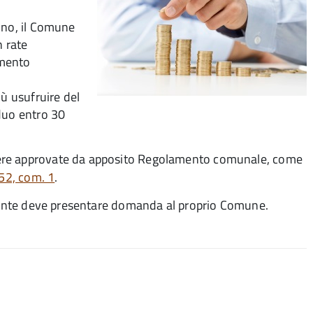
ino, il Comune
n rate
amento
iù usufruire del
duo entro 30
sere approvate da apposito Regolamento comunale, come
 52, com. 1
.
ibuente deve presentare domanda al proprio Comune.