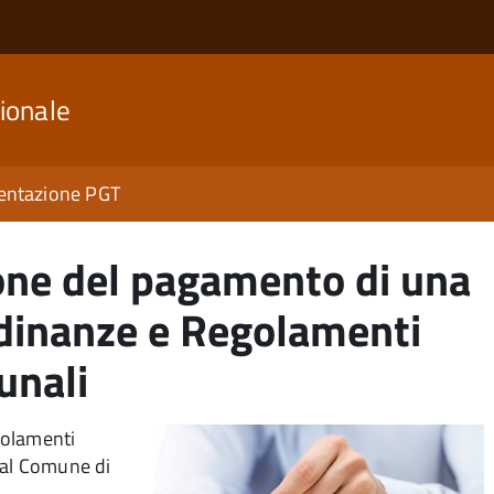
ionale
ntazione PGT
ione del pagamento di una
rdinanze e Regolamenti
unali
golamenti
 al Comune di