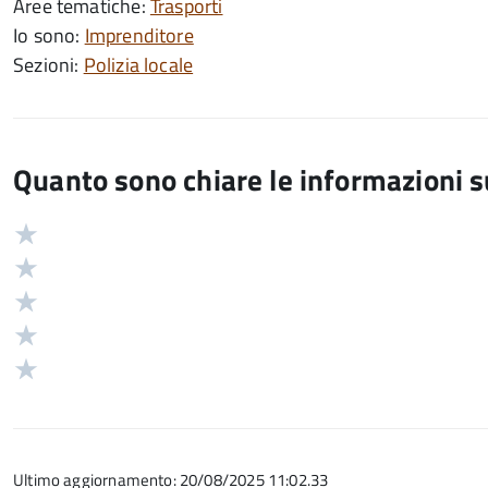
Aree tematiche:
Trasporti
Io sono:
Imprenditore
Sezioni:
Polizia locale
Quanto sono chiare le informazioni 
Valuta
Valutazione
5
Valuta
stelle
4
Valuta
su
stelle
3
Valuta
5
su
stelle
2
Valuta
5
su
stelle
1
5
su
stelle
5
su
Ultimo aggiornamento: 20/08/2025 11:02.33