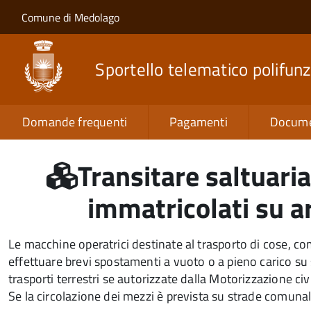
Salta al contenuto principale
Skip to site navigation
Comune di Medolago
Sportello telematico polifunz
Domande frequenti
Pagamenti
Docume
Transitare saltuari
immatricolati su a
Le macchine operatrici destinate al trasporto di cose, come
effettuare brevi spostamenti a vuoto o a pieno carico su
trasporti terrestri se autorizzate dalla Motorizzazione civi
Se la circolazione dei mezzi è prevista su strade comunali