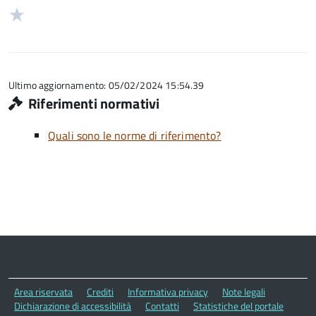
su
stelle
2
Valuta
5
su
stelle
1
5
su
stelle
5
su
5
Ultimo aggiornamento: 05/02/2024 15:54.39
Riferimenti normativi
Quali sono le norme di riferimento?
Area riservata
Crediti
Informativa privacy
Note legali
Dichiarazione di accessibilità
Contatti
Statistiche del portale