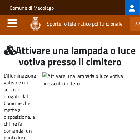
Log
Salta al contenuto principale
Skip to site navigation
Comune di Medolago
me
Sportello telematico polifunzionale
Attivare una lampada o luce
votiva presso il cimitero
L’illuminazione
votiva è un
servizio
erogato dal
Comune che
mette a
disposizione, a
chi ne fa
domanda, un
punto luce