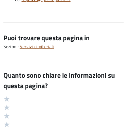
Puoi trovare questa pagina in
Sezioni:
Servizi cimiteriali
Quanto sono chiare le informazioni su
questa pagina?
Valuta
Valutazione
5
Valuta
stelle
4
Valuta
su
stelle
3
Valuta
5