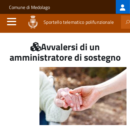
Log
Salta al contenuto principale
Skip to site navigation
Comune di Medolago
me
Sportello telematico polifunzionale
Avvalersi di un
amministratore di sostegno