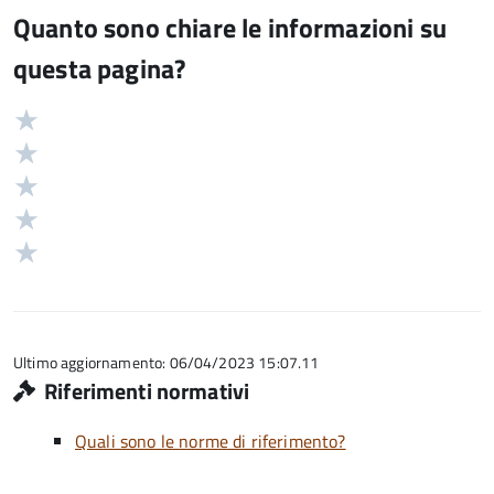
Quanto sono chiare le informazioni su
questa pagina?
Valuta
Valutazione
5
Valuta
stelle
4
Valuta
su
stelle
3
Valuta
5
su
stelle
2
Valuta
5
su
stelle
1
5
su
stelle
5
su
5
Ultimo aggiornamento: 06/04/2023 15:07.11
Riferimenti normativi
Quali sono le norme di riferimento?