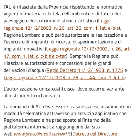
l'AU è rilasciata dalla Provincia rispettando le normative
vigenti in materia di tutela dell’ambiente e di tutela del
paesaggio e del patrimonio storico-artistico (
Legge
regionale 12/12/2003, n. 26, art. 28, com. 1, let. e-bis
).
Regione Lombardia può però autorizzare la realizzazione e
l’esercizio di impianti di ricerca, di sperimentazione e di
impianti innovativi (
Legge regionale 12/12/2003, n. 26, art.
17, com. 1, let. c, c-bis e c-ter
). Sempre la Regione può
rilasciare autorizzazioni
e concessioni
per le grandi
derivazioni d’acqua (
Regio Decreto 11/12/1933, n. 1775
e
Legge regionale 12/12/2003, n. 26, art. 44, com. 1, let. h
).
L’autorizzazione unica costituisce, dove occorre, variante
allo strumento urbanistico.
La domanda di AU deve essere trasmessa esclusivamente in
modalità telematica attraverso un servizio applicativo che
Regione Lombardia ha predisposto all'interno della
piattaforma informatica raggiungibile dal sito
web
www.procedimenti.servizirl.it
(
Decreto del Direttore