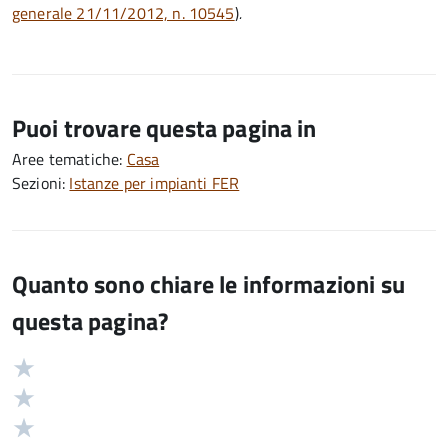
generale 21/11/2012, n. 10545
)
.
Puoi trovare questa pagina in
Aree tematiche:
Casa
Sezioni:
Istanze per impianti FER
Quanto sono chiare le informazioni su
questa pagina?
Valuta
Valutazione
5
Valuta
stelle
4
Valuta
su
stelle