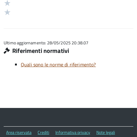
3
Valuta
5
su
stelle
2
Valuta
5
su
stelle
1
5
su
stelle
5
su
5
Ultimo aggiornamento: 28/05/2025 20:38.07
Riferimenti normativi
Quali sono le norme di riferimento?
Area riservata
Crediti
Informativa privacy
Note legali