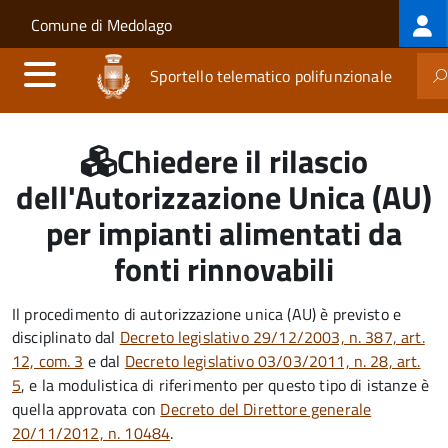
Log
Salta al contenuto principale
Skip to site navigation
Comune di Medolago
me
Sportello telematico polifunzionale
Chiedere il rilascio
dell'Autorizzazione Unica (AU)
per impianti alimentati da
fonti rinnovabili
Il procedimento di autorizzazione unica (AU) è previsto e
disciplinato dal
Decreto legislativo 29/12/2003, n. 387, art.
12, com. 3
e dal
Decreto legislativo 03/03/2011, n. 28, art.
5
, e la modulistica di riferimento per questo tipo di istanze è
quella approvata con
Decreto del Direttore generale
20/11/2012, n. 10484
.